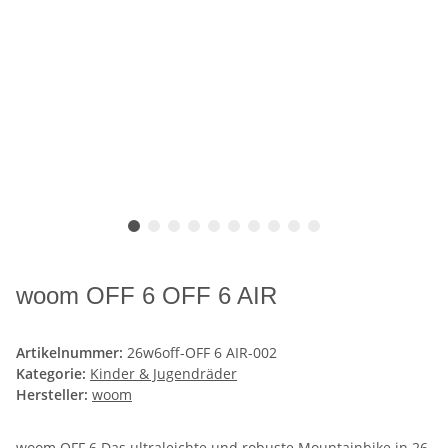
woom OFF 6 OFF 6 AIR
Artikelnummer:
26w6off-OFF 6 AIR-002
Kategorie:
Kinder & Jugendräder
Hersteller:
woom
woom OFF 6 Das ultraleichte und robuste Mountainbike in 26