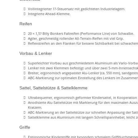
Vollintegrierter 1?-Steuersatz mit gedichteten Industrielagern.
Integrierte Ahead-Klemme.
Reifen
20 × 1,5? Billy Bonkers Faltreifen (Performance Line) von Schwalbe.
Agiler, geschmeidig rollender All-Terrain-Reifen mit viel Grip.
Reflexstreifen an den Flanken für bessere Sichtbarkeit bei schwachem
Vorbau & Lenker
Superleichter Vorbau aus geschmiedetem Aluminium als Vario-Vorba
Lenker mit zwei Klemmen befestigt und über zwei 5-mm-Innensechs
Breiter, ergonomisch angepasster Alu-Lenker (ca. 550 mm), sandgestra
ABC-Markierung zur optimalen Einstellung des Lenkers im Zusammens
Sattel, Sattelstütze & Sattelklemme
Ultrabequemer, ergonomisch geformter Kindersattel, in Kooperation m
Anodisierte Alu-Sattelstütze mit Markierung für den maximalen Auszu
Kratzern.
ABC-Markierung an der Sattelstütze zur schnellen Anpassung der Sat
Sattelklemme aus Aluminium mit langem Schnellspannhebel, leicht z
Griffe
Ergonomische Kindergriffe mit besonders schmalem Griffdurchmesser