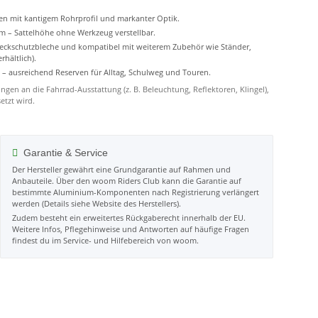
men mit kantigem Rohrprofil und markanter Optik.
m – Sattelhöhe ohne Werkzeug verstellbar.
ckschutzbleche und kompatibel mit weiterem Zubehör wie Ständer,
rhältlich).
g – ausreichend Reserven für Alltag, Schulweg und Touren.
ngen an die Fahrrad-Ausstattung (z. B. Beleuchtung, Reflektoren, Klingel),
etzt wird.
Garantie & Service
Der Hersteller gewährt eine Grundgarantie auf Rahmen und
Anbauteile. Über den woom Riders Club kann die Garantie auf
bestimmte Aluminium-Komponenten nach Registrierung verlängert
werden (Details siehe Website des Herstellers).
Zudem besteht ein erweitertes Rückgaberecht innerhalb der EU.
Weitere Infos, Pflegehinweise und Antworten auf häufige Fragen
findest du im Service- und Hilfebereich von woom.