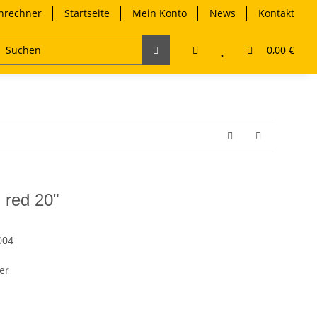
rechner
Startseite
Mein Konto
News
Kontakt
0,00 €
red 20"
004
er