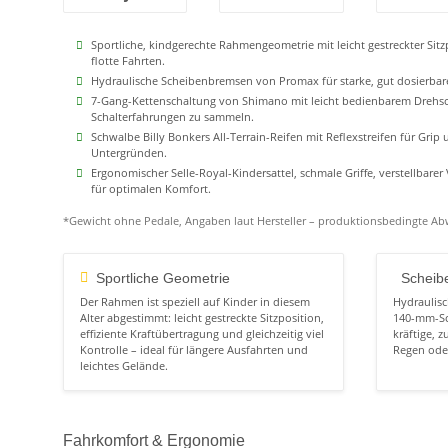
Sportliche, kindgerechte Rahmengeometrie mit leicht gestreckter Sitz
flotte Fahrten.
Hydraulische Scheibenbremsen von Promax für starke, gut dosierbar
7-Gang-Kettenschaltung von Shimano mit leicht bedienbarem Drehscha
Schalterfahrungen zu sammeln.
Schwalbe Billy Bonkers All-Terrain-Reifen mit Reflexstreifen für Grip 
Untergründen.
Ergonomischer Selle-Royal-Kindersattel, schmale Griffe, verstellbare
für optimalen Komfort.
*Gewicht ohne Pedale, Angaben laut Hersteller – produktionsbedingte A
Sportliche Geometrie
Scheib
Der Rahmen ist speziell auf Kinder in diesem
Hydraulis
Alter abgestimmt: leicht gestreckte Sitzposition,
140-mm-Sc
effiziente Kraftübertragung und gleichzeitig viel
kräftige, 
Kontrolle – ideal für längere Ausfahrten und
Regen ode
leichtes Gelände.
Fahrkomfort & Ergonomie