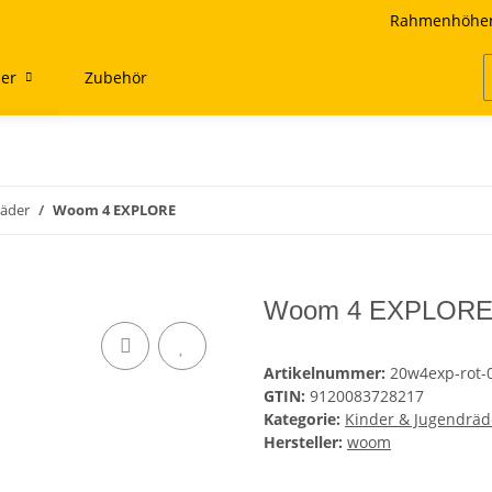
Rahmenhöhen
der
Zubehör
räder
Woom 4 EXPLORE
Woom 4 EXPLORE 
Artikelnummer:
20w4exp-rot-
GTIN:
9120083728217
Kategorie:
Kinder & Jugendräd
Hersteller:
woom