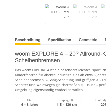
weitere Registerkarten anzeigen
Beschreibung
Spezifikation
Geometrie
woom EXPLORE 4 – 20? Allround-Ki
Scheibenbremsen
Das woom EXPLORE 4 ist ein besonders leichtes, sportlic
Kinderfahrrad für abenteuerlustige Kids ab etwa 6 Jahre
Scheibenbremsen, 7-Gang-Schaltung und griffigen All-Terr
Schotter und Waldwegen gleichermaßen zu Hause – perfek
Umgebung eigenständig entdecken wollen.
Alter
Körpergröße
Laufrad
6 – 8 Jahre
115 – 130 cm
20