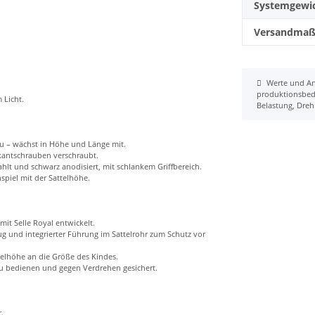
Systemgewi
Versandma
Werte und An
produktionsbedin
 Licht.
Belastung, Dre
u – wächst in Höhe und Länge mit.
kantschrauben verschraubt.
hlt und schwarz anodisiert, mit schlankem Griffbereich.
piel mit der Sattelhöhe.
it Selle Royal entwickelt.
g und integrierter Führung im Sattelrohr zum Schutz vor
telhöhe an die Größe des Kindes.
u bedienen und gegen Verdrehen gesichert.
.