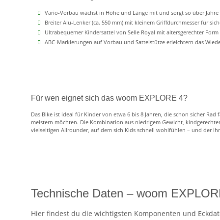
Vario-Vorbau wächst in Höhe und Länge mit und sorgt so über Jahre f
Breiter Alu-Lenker (ca. 550 mm) mit kleinem Griffdurchmesser für sic
Ultrabequemer Kindersattel von Selle Royal mit altersgerechter For
ABC-Markierungen auf Vorbau und Sattelstütze erleichtern das Wieder
Für wen eignet sich das woom EXPLORE 4?
Das Bike ist ideal für Kinder von etwa 6 bis 8 Jahren, die schon sicher Rad 
meistern möchten. Die Kombination aus niedrigem Gewicht, kindgerecht
vielseitigen Allrounder, auf dem sich Kids schnell wohlfühlen – und der ih
Technische Daten – woom EXPLOR
Hier findest du die wichtigsten Komponenten und Eckda