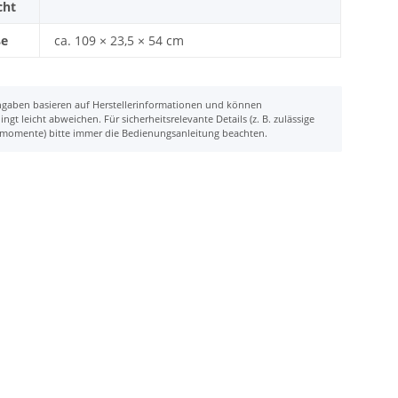
cht
ße
ca. 109 × 23,5 × 54 cm
gaben basieren auf Herstellerinformationen und können
gt leicht abweichen. Für sicherheitsrelevante Details (z. B. zulässige
hmomente) bitte immer die Bedienungsanleitung beachten.