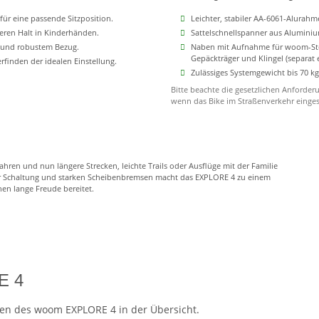
ür eine passende Sitzposition.
Leichter, stabiler AA-6061-Alurah
heren Halt in Kinderhänden.
Sattelschnellspanner aus Aluminiu
m und robustem Bezug.
Naben mit Aufnahme für woom-Ste
Gepäckträger und Klingel (separat e
finden der idealen Einstellung.
Zulässiges Systemgewicht bis 70 k
Bitte beachte die gesetzlichen Anforderu
wenn das Bike im Straßenverkehr einges
fahren und nun längere Strecken, leichte Trails oder Ausflüge mit der Familie
er Schaltung und starken Scheibenbremsen macht das EXPLORE 4 zu einem
nen lange Freude bereitet.
E 4
ten des woom EXPLORE 4 in der Übersicht.