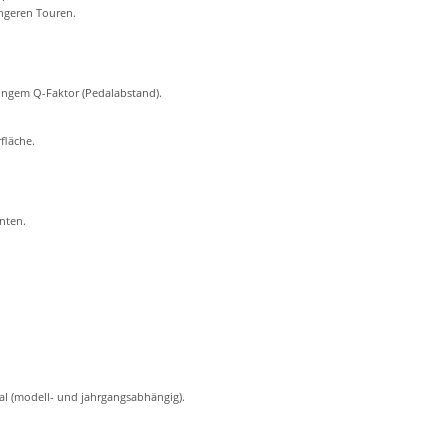
ngeren Touren.
ingem Q-Faktor (Pedalabstand).
.
fläche.
nten.
al (modell- und jahrgangsabhängig).