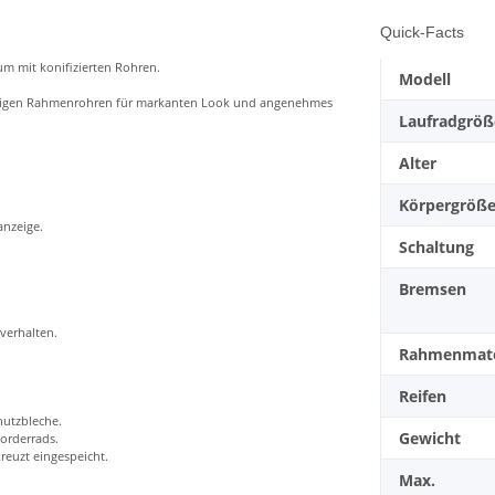
Quick-Facts
um mit konifizierten Rohren.
Modell
antigen Rahmenrohren für markanten Look und angenehmes
Laufradgröß
Alter
Körpergröß
anzeige.
Schaltung
Bremsen
kverhalten.
Rahmenmate
Reifen
utzbleche.
Gewicht
orderrads.
reuzt eingespeicht.
Max.