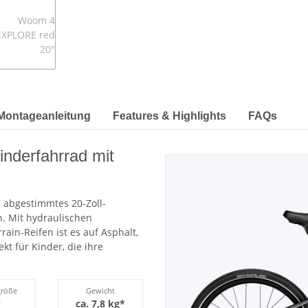
Montageanleitung
Features & Highlights
FAQs
nderfahrrad mit
h abgestimmtes 20-Zoll-
n. Mit hydraulischen
ain-Reifen ist es auf Asphalt,
t für Kinder, die ihre
größe
Gewicht
?
ca. 7,8 kg*