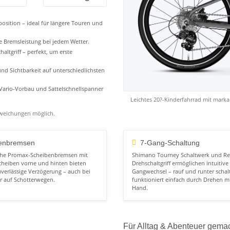
position – ideal für längere Touren und
e Bremsleistung bei jedem Wetter.
ltgriff – perfekt, um erste
und Sichtbarkeit auf unterschiedlichsten
r Vario-Vorbau und Sattelschnellspanner
Leichtes 20?-Kinderfahrrad mit mark
bweichungen möglich.
enbremsen
7-Gang-Schaltung
che Promax-Scheibenbremsen mit
Shimano Tourney Schaltwerk und Re
heiben vorne und hinten bieten
Drehschaltgriff ermöglichen intuitive
zuverlässige Verzögerung – auch bei
Gangwechsel – rauf und runter schal
r auf Schotterwegen.
funktioniert einfach durch Drehen mi
Hand.
Für Alltag & Abenteuer gema