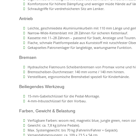
Komfortzone für höhere Dämpfung und weniger müde Hände auf lä
Schraubgriffe für verdrehsicheren Sitz am Lenker.
Antrieb
Leichte, geschmiedete Aluminiumkurbeln mit 110 mm Länge und ger
Narrow-Wide-Kettenblatt mit 28 Zähnen für sicheren Kettenlauf.
Kassette mit 11–28 Zähnen – passend für Stadt, Anstiege und Touren
Flache, schmale Plattformpedale aus Kunststoff mit rutschfester Ober
Gekapseltes Patronenlager für langlebige, wartungsarme Funktion.
Bremsen
Hydraulische Flatmount-Scheibenbremsen von Promax vorne und hi
Bremsscheiben-Durchmesser: 140 mm vorne / 140 mm hinten.
Verstellbare, ergonomische Bremshebel speziell für Kinderhände.
Beiliegendes Werkzeug
15-mm-Gabelschlüssel für die Pedal-Montage.
4-mm-Inbusschlüssel für den Vorbau.
Farben, Gewicht & Belastung
Verfügbare Farben: woom red, magnetic blue, jungle green, neon cor
Gewicht: ca. 7,8 kg (ohne Pedale).
Max. Systemgewicht: bis 70 kg (Fahrerin/Fahrer + Gepäck).
Versandabmessungen: ca. 109 × 23,5 × 54 cm.