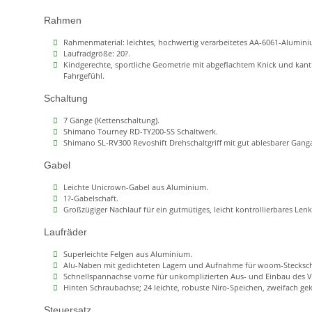
Rahmen
Rahmenmaterial: leichtes, hochwertig verarbeitetes AA-6061-Alumini
Laufradgröße: 20?.
Kindgerechte, sportliche Geometrie mit abgeflachtem Knick und k
Fahrgefühl.
Schaltung
7 Gänge (Kettenschaltung).
Shimano Tourney RD-TY200-SS Schaltwerk.
Shimano SL-RV300 Revoshift Drehschaltgriff mit gut ablesbarer Gang
Gabel
Leichte Unicrown-Gabel aus Aluminium.
1?-Gabelschaft.
Großzügiger Nachlauf für ein gutmütiges, leicht kontrollierbares Len
Laufräder
Superleichte Felgen aus Aluminium.
Alu-Naben mit gedichteten Lagern und Aufnahme für woom-Stecksch
Schnellspannachse vorne für unkomplizierten Aus- und Einbau des V
Hinten Schraubachse; 24 leichte, robuste Niro-Speichen, zweifach gek
Steuersatz